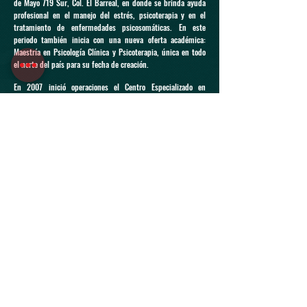
de Mayo 719 Sur, Col. El Barreal, en donde se brinda ayuda
profesional en el manejo del estrés, psicoterapia y en el
tratamiento de enfermedades psicosomáticas. En este
periodo también inicia con una nueva oferta académica:
Maestría en Psicología Clínica y Psicoterapia, única en todo
el norte del país para su fecha de creación.
En 2007 inició operaciones el Centro Especializado en
Rehabilitaciones (CER), en respuesta a la problemática de
las adicciones en Cd. Juárez; con un modelo integral basado
en 4 áreas: médica, psicológica, nutricional y espiritual. El
centro suspendió sus servicios en el 2010 como resultado
del ambiente de violencia que sufrió la ciudad.
A partir de 1985, la ESPCJ inicia la organización anual de los
congresos académicos “Semanas de Psicología”, que
convocan a expertos y especialistas en el estudio del
comportamiento humano para analizar temas de interés. En
el 2019 la XXXIV Semana de Psicología tiene como título
“Seducción, erotismo y sexualidad” y abordará lo relativo
temas de sexualidad en la comunidad LGBT, implicación de
las redes sociales, erotismo vs pornografía, y el movimiento
#metoo.
En 2018, la Federación Nacional de Psicología reconoció la
extraordinaria trayectoria del Dr. Javier Cabada, Presidente