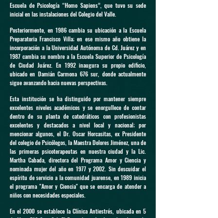
Escuela de Psicología “Homo Sapiens”, que tuvo su sede
inicial en las instalaciones del Colegio del Valle.
Posteriormente, en 1986 cambia su ubicación a la Escuela
Preparatoria Francisco Villa; en ese mismo año obtiene la
incorporación a la Universidad Autónoma de Cd. Juárez y en
1987 cambia su nombre a la Escuela Superior de Psicología
de Ciudad Juárez. En 1992 inaugura su propio edificio,
ubicado en Damián Carmona 676 sur, donde actualmente
sigue avanzando hacia nuevas perspectivas.
Esta institución se ha distinguido por mantener siempre
excelentes niveles académicos y se enorgullece de contar
dentro de su planta de catedráticos con profesionistas
excelentes y destacados a nivel local y nacional; por
mencionar algunos, el Dr. Oscar Horcasitas, ex Presidente
del colegio de Psicólogos, la Maestra Dolores Jiménez, una de
las primeras psicoterapeutas en nuestra ciudad y la Lic.
Martha Cabada, directora del Programa Amor y Ciencia y
nominada mujer del año en 1977 y 2002. Sin descuidar el
espíritu de servicio a la comunidad juarense, en 1989 inicia
el programa "Amor y Ciencia" que se encarga de atender a
niños con necesidades especiales.
En el 2000 se establece la Clínica Antiestrés, ubicada en 5